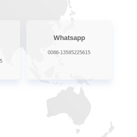
Whatsapp
0086-13585225615
5