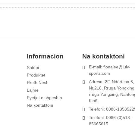
Informacion
Na kontaktoni
E-mail: fionalee@july-
Shtëpi
1
sports.com
Produktet
e
Adresa: 2F, Ndërtesa 6,
Rreth Nesh
f
Nr.218, Rruga Yongxing
Lajme
rruga Yongxing, Nanton
Pyetjet e shpeshta
Kinë
Na kontaktoni
Telefoni: 0086-135852
Telefoni: 0086-(0)513-
85665615