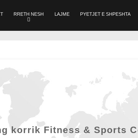
T
RRETH NESH
LAJME
PYETJET E SHPESHTA
g korrik Fitness & Sports Co