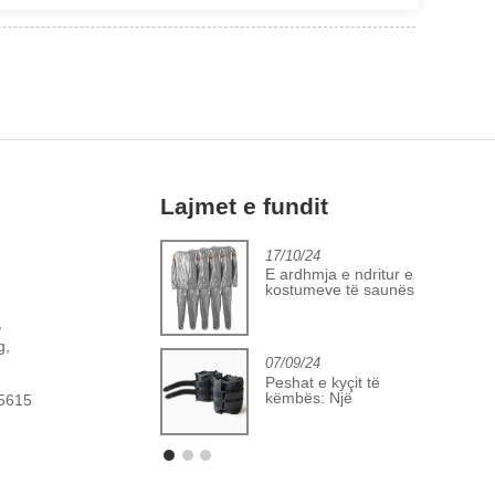
Lajmet e fundit
2/06/24
17/10/24
Përparim në industrinë
E ardhmja e ndritur e
 mbulesës së topit të
kostumeve të saunës
itnesit
PVC
,
g,
07/09/24
Peshat e kyçit të
këmbës: Një
25615
perspektivë në rritje