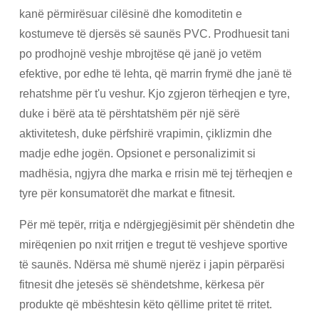
kanë përmirësuar cilësinë dhe komoditetin e
kostumeve të djersës së saunës PVC. Prodhuesit tani
po prodhojnë veshje mbrojtëse që janë jo vetëm
efektive, por edhe të lehta, që marrin frymë dhe janë të
rehatshme për t'u veshur. Kjo zgjeron tërheqjen e tyre,
duke i bërë ata të përshtatshëm për një sërë
aktivitetesh, duke përfshirë vrapimin, çiklizmin dhe
madje edhe jogën. Opsionet e personalizimit si
madhësia, ngjyra dhe marka e rrisin më tej tërheqjen e
tyre për konsumatorët dhe markat e fitnesit.
Për më tepër, rritja e ndërgjegjësimit për shëndetin dhe
mirëqenien po nxit rritjen e tregut të veshjeve sportive
të saunës. Ndërsa më shumë njerëz i japin përparësi
fitnesit dhe jetesës së shëndetshme, kërkesa për
produkte që mbështesin këto qëllime pritet të rritet.