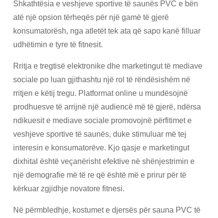
Shkathtësia e veshjeve sportive të saunës PVC e bën
atë një opsion tërheqës për një gamë të gjerë
konsumatorësh, nga atletët tek ata që sapo kanë filluar
udhëtimin e tyre të fitnesit.
Rritja e tregtisë elektronike dhe marketingut të mediave
sociale po luan gjithashtu një rol të rëndësishëm në
rritjen e këtij tregu. Platformat online u mundësojnë
prodhuesve të arrijnë një audiencë më të gjerë, ndërsa
ndikuesit e mediave sociale promovojnë përfitimet e
veshjeve sportive të saunës, duke stimuluar më tej
interesin e konsumatorëve. Kjo qasje e marketingut
dixhital është veçanërisht efektive në shënjestrimin e
një demografie më të re që është më e prirur për të
kërkuar zgjidhje novatore fitnesi.
Në përmbledhje, kostumet e djersës për sauna PVC të