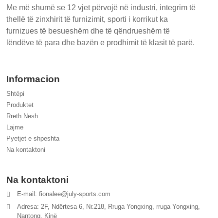
Me më shumë se 12 vjet përvojë në industri, integrim të
thellë të zinxhirit të furnizimit, sporti i korrikut ka
furnizues të besueshëm dhe të qëndrueshëm të
lëndëve të para dhe bazën e prodhimit të klasit të parë.
Informacion
Shtëpi
Produktet
Rreth Nesh
Lajme
Pyetjet e shpeshta
Na kontaktoni
Na kontaktoni
E-mail: fionalee@july-sports.com
Adresa: 2F, Ndërtesa 6, Nr.218, Rruga Yongxing, rruga Yongxing,
Nantong, Kinë