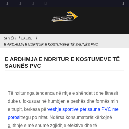
SHTËPI
LAJME
E ARDHMJA E NDRITUR E KOSTUMEVE TË SAUNËS PVC
E ARDHMJA E NDRITUR E KOSTUMEVE TË
SAUNËS PVC
Të nxitur nga tendenca në rritje e shëndetit dhe fitnesit
duke u fokusuar në humbjen e peshës dhe formësimin
e trupit, kërkesa për
veshje sportive për sauna PVC me
porosi
tregu po rritet. Ndërsa konsumatorët kërkojnë
gjithnjë e më shumë zgjidhje efektive dhe të