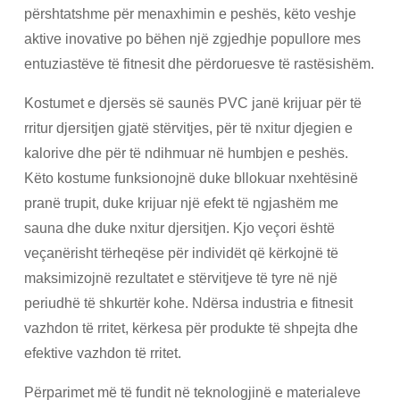
përshtatshme për menaxhimin e peshës, këto veshje
aktive inovative po bëhen një zgjedhje popullore mes
entuziastëve të fitnesit dhe përdoruesve të rastësishëm.
Kostumet e djersës së saunës PVC janë krijuar për të
rritur djersitjen gjatë stërvitjes, për të nxitur djegien e
kalorive dhe për të ndihmuar në humbjen e peshës.
Këto kostume funksionojnë duke bllokuar nxehtësinë
pranë trupit, duke krijuar një efekt të ngjashëm me
sauna dhe duke nxitur djersitjen. Kjo veçori është
veçanërisht tërheqëse për individët që kërkojnë të
maksimizojnë rezultatet e stërvitjeve të tyre në një
periudhë të shkurtër kohe. Ndërsa industria e fitnesit
vazhdon të rritet, kërkesa për produkte të shpejta dhe
efektive vazhdon të rritet.
Përparimet më të fundit në teknologjinë e materialeve