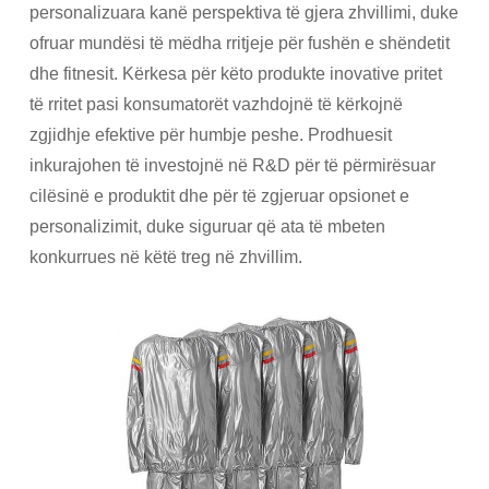
personalizuara kanë perspektiva të gjera zhvillimi, duke
ofruar mundësi të mëdha rritjeje për fushën e shëndetit
dhe fitnesit. Kërkesa për këto produkte inovative pritet
të rritet pasi konsumatorët vazhdojnë të kërkojnë
zgjidhje efektive për humbje peshe. Prodhuesit
inkurajohen të investojnë në R&D për të përmirësuar
cilësinë e produktit dhe për të zgjeruar opsionet e
personalizimit, duke siguruar që ata të mbeten
konkurrues në këtë treg në zhvillim.