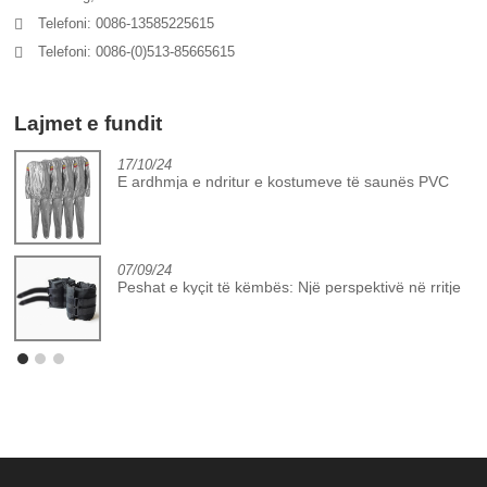
Telefoni: 0086-13585225615
Telefoni: 0086-(0)513-85665615
Lajmet e fundit
17/10/24
E ardhmja e ndritur e kostumeve të saunës PVC
07/09/24
Peshat e kyçit të këmbës: Një perspektivë në rritje