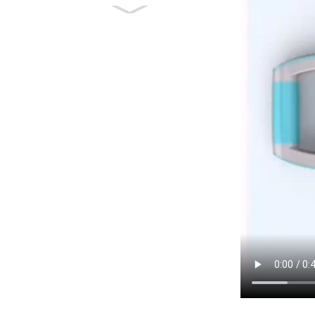
Flerfunktions
träningsdäck fri
vinkel justerbar A...
Multifunktions
Aerobic Stepper
Fitness Step Board
Pl...
High Density Foam
Roller Massager för
Deep Tissue Ma...