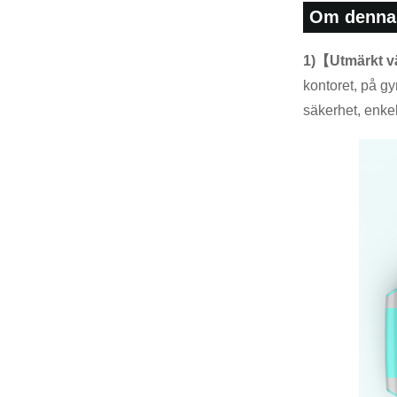
Om denna 
1)【Utmärkt 
kontoret, på gy
säkerhet, enke