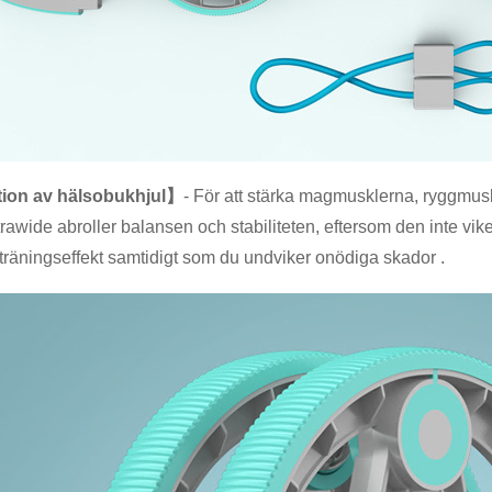
ion av hälsobukhjul】
- För att stärka magmusklerna, ryggmu
trawide abroller balansen och stabiliteten, eftersom den inte vik
räningseffekt samtidigt som du undviker onödiga skador .