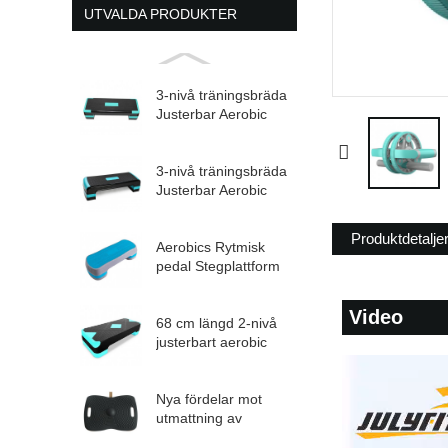
UTVALDA PRODUKTER
3-nivå träningsbräda
Justerbar Aerobic
St...
3-nivå träningsbräda
Justerbar Aerobic
St...
Produktdetalje
Aerobics Rytmisk
pedal Stegplattform
Justerbar
passform...
Video
68 cm längd 2-nivå
justerbart aerobic
steg
Nya fördelar mot
utmattning av
balansbräda