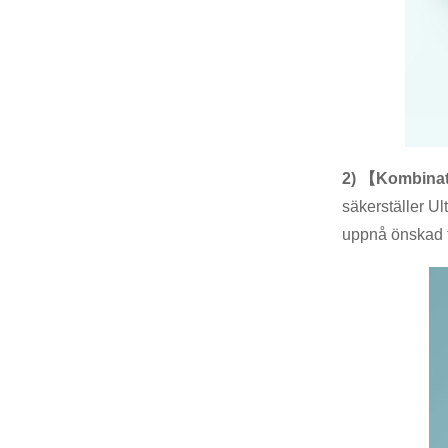
2) 【Kombinat
säkerställer Ul
uppnå önskad t