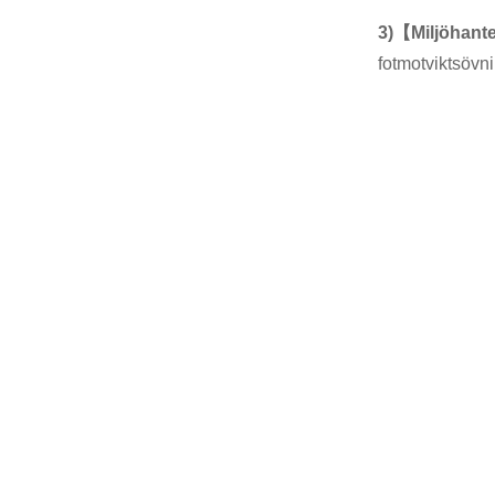
3)【Miljöhant
fotmotviktsövni