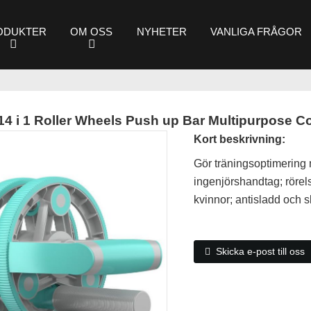
ODUKTER
OM OSS
NYHETER
VANLIGA FRÅGOR
14 i 1 Roller Wheels Push up Bar Multipurpose C
Kort beskrivning:
Gör träningsoptimering me
ingenjörshandtag; rörels
kvinnor; antisladd och sl
Skicka e-post till oss