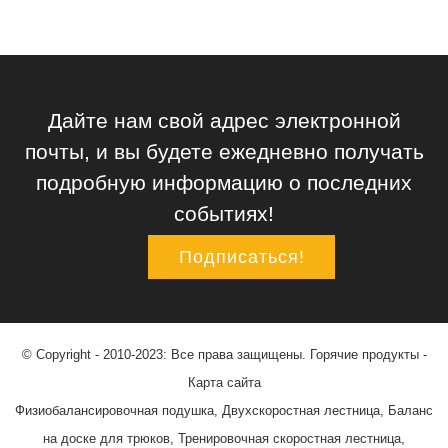
Дайте нам свой адрес электронной
почты, и вы будете ежедневно получать
подробную информацию о последних
событиях!
Подписаться!
© Copyright - 2010-2023: Все права защищены.
Горячие продукты
-
Карта сайта
Физиобалансировочная подушка
,
Двухскоростная лестница
,
Баланс
на доске для трюков
,
Тренировочная скоростная лестница
,