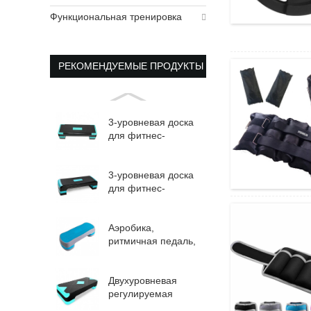
Функциональная тренировка
РЕКОМЕНДУЕМЫЕ ПРОДУКТЫ
3-уровневая доска
для фитнес-
упражнений,
регулируемая
аэробная стойка...
3-уровневая доска
для фитнес-
упражнений,
регулируемая
аэробная стойка...
Аэробика,
ритмичная педаль,
степ-платформа,
регулируемая
посадка...
Двухуровневая
регулируемая
аэробная ступень