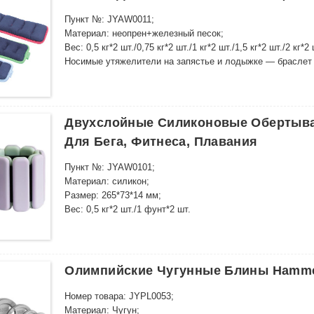
Пункт №: JYAW0011;
Материал: неопрен+железный песок;
Вес: 0,5 кг*2 шт./0,75 кг*2 шт./1 кг*2 шт./1,5 кг*2 шт./2 кг*2 
Носимые утяжелители на запястье и лодыжке — браслет д
тренажерного зала, домашних тренировок, силовых трен
Двухслойные Силиконовые Обертыван
Для Бега, Фитнеса, Плавания
Пункт №: JYAW0101;
Материал: силикон;
Размер: 265*73*14 мм;
Вес: 0,5 кг*2 шт./1 фунт*2 шт.
Носимые утяжелители на запястье и лодыжке — браслет д
тренажерного зала, домашних тренировок, силовых трен
Олимпийские Чугунные Блины Hammer
Номер товара: JYPL0053;
Материал: Чугун;