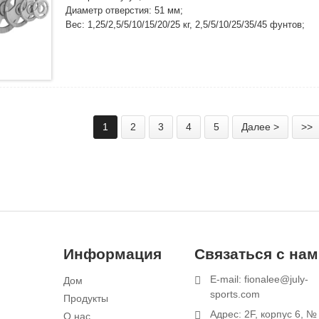
Диаметр отверстия: 51 мм;
Вес: 1,25/2,5/5/10/15/20/25 кг, 2,5/5/10/25/35/45 фунтов;
Обычный способ упаковки: 1 шт./полиэтиленовый пакет, ок
1
2
3
4
5
Далее >
>>
Информация
Связаться с на
E-mail: fionalee@july-
Дом
0
sports.com
Продукты
Адрес: 2F, корпус 6, №
О нас