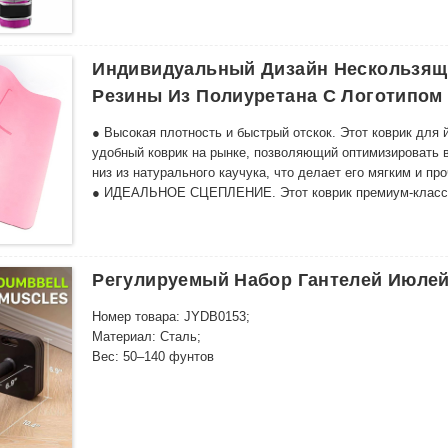
тренажерного зала, домашних тренировок, силовых трен
Индивидуальный Дизайн Нескользящи
Резины Из Полиуретана С Логотипом
● Высокая плотность и быстрый отскок. Этот коврик для
удобный коврик на рынке, позволяющий оптимизировать 
низ из натурального каучука, что делает его мягким и п
● ИДЕАЛЬНОЕ СЦЕПЛЕНИЕ. Этот коврик премиум-класса и
обеспечивает непревзойденное сцепление, как у воина, 
устойчивость и отзывчивое сцепление уменьшают травмы
Больше не скользит во влажном состоянии. Чем больше в
Реверсивный. Подходит как для обычной, так и для горяч
Регулируемый Набор Гантелей Июлей
Номер товара: JYDB0153;
Материал: Сталь;
Вес: 50–140 фунтов