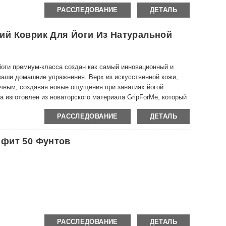
ировок…
РАССЛЕДОВАНИЕ
ДЕТАЛЬ
й Коврик Для Йоги Из Натуральной
 йоги премиум-класса создан как самый инновационный и
ваши домашние упражнения. Верх из искусственной кожи,
рочным, создавая новые ощущения при занятиях йогой.
зготовлен из новаторского материала GripForMe, который
во время тренировок. Дополнительная амортизация,
РАССЛЕДОВАНИЕ
ДЕТАЛЬ
.
ы потеете, тем лучше коврик держится.
ей йоги.
фит 50 Фунтов
РАССЛЕДОВАНИЕ
ДЕТАЛЬ