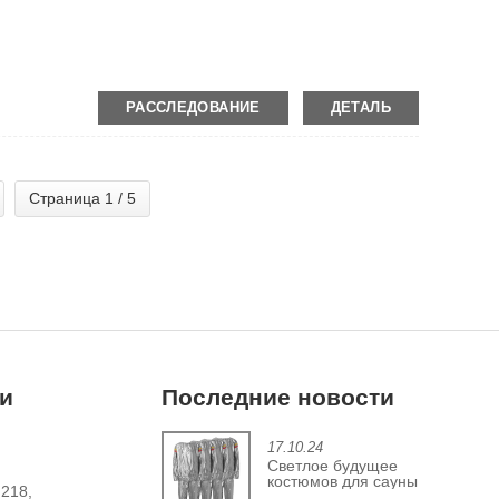
оло 20 кг/кор., 800-1000 кг/деревянный ящик.
РАССЛЕДОВАНИЕ
ДЕТАЛЬ
Страница 1 / 5
ми
Последние новости
6.12.24
17.10.24
Прогресс в индустрии
Светлое будущее
чехлов для фитнес-
костюмов для сауны
 218,
мячей
из ПВХ