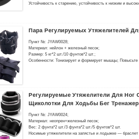
Устойчивость к старению, устойчивость к низким и высок
Пара Регулируемых Утяжелителей Дл
Пункт №: JYAW0028;
Материал: нейлон + железный песок;
Размер: 5 кг*2 шт./10 фунтов*2 шт.;
Особенности: Тонизирует и формирует мышцы; Повысьте 
регулируется, один размер подходит большинству.
Регулируемые Утяжелители Для Ног 
Щиколотки Для Ходьбы Бег Тренажерн
Пункт №: JYAW0024;
Материал: неопрен+железный песок;
Вес: 2 фунта*2 шт./3 фунта*2 шт./5 фунтов*2 шт.
Носимые утяжелители на запястье и лодыжке — браслет д