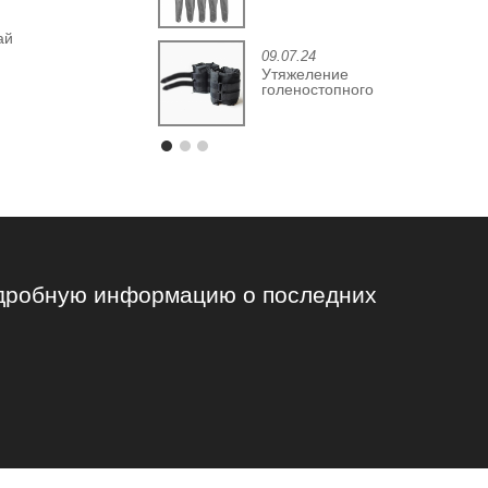
ай
09.07.24
Утяжеление
голеностопного
сустава: растущая
перспектива
подробную информацию о последних