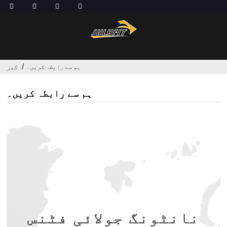
ہم سے رابطہ کریں۔
گھر
ہم سے رابطہ کریں۔
نانٹونگ جولائی فٹنس