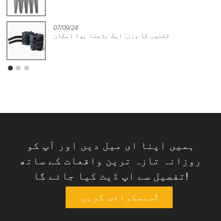
07/09/24
ٹخنوں کا وزن: ایک بڑھتا ہوا امکان
ہمیں اپنا ای میل دیں اور آپ کو
روزانہ تازہ ترین واقعات کے ساتھ
تفصیل سے اپ ڈیٹ کیا جائے گا!
سبسکرائب کریں!