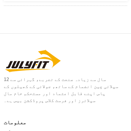
12 سال سے زیادہ صنعت کے تجربے، گہرائی سے
سپلائی چین انضمام کے ساتھ، جولائی کے کھیلوں کے
پاس اپنے قابل اعتماد اور مستحکم خام مال
سپلائرز اور فرسٹ کلاس پروڈکشن بیس ہے۔
معلومات