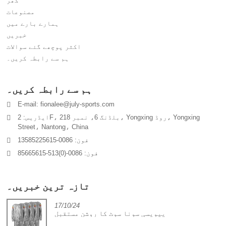
گھر
مصنوعات
ہمارے بارے میں
خبریں
اکثر پوچھے گئے سوالات
ہم سے رابطہ کریں۔
ہم سے رابطہ کریں۔
E-mail: fionalee@july-sports.com
ایڈریس: 2F، بلڈنگ 6، نمبر 218، Yongxing روڈ، Yongxing
Street، Nantong، China
فون: 0086-13585225615
فون: 0086-(0)513-85665615
تازہ ترین خبریں۔
17/10/24
پیویسی سونا سوٹ کا روشن مستقبل