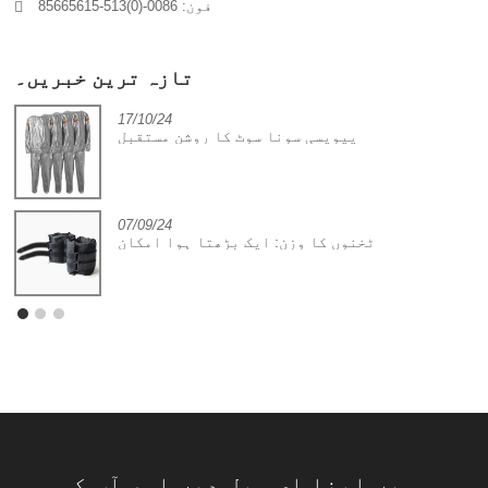
فون: 0086-(0)513-85665615
تازہ ترین خبریں۔
17/10/24
پیویسی سونا سوٹ کا روشن مستقبل
07/09/24
ٹخنوں کا وزن: ایک بڑھتا ہوا امکان
ہمیں اپنا ای میل دیں اور آپ کو