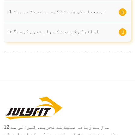
4. آپ معیار کی ضمانت کیسے دے سکتے ہیں؟
5. ادائیگی کی مدت کے بارے میں کیسے؟
12 سال سے زیادہ صنعت کے تجربے، گہرائی سے
سپلائی چین انضمام کے ساتھ، جولائی کے کھیلوں کے