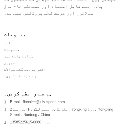
پاس اپنے قابل اعتماد اور مستحکم خام مال
سپلائرز اور فرسٹ کلاس پروڈکشن بیس ہے۔
معلومات
گھر
مصنوعات
ہمارے بارے میں
خبریں
اکثر پوچھے گئے سوالات
ہم سے رابطہ کریں۔
ہم سے رابطہ کریں۔
E-mail: fionalee@july-sports.com
ایڈریس: 2F، بلڈنگ 6، نمبر 218، Yongxing روڈ، Yongxing
Street، Nantong، China
فون: 0086-13585225615