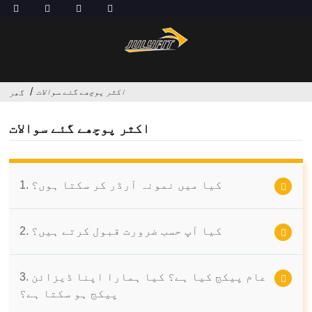
اکثر پوچھے گئے سوالات
گھر
اکثر پوچھے گئے سوالات
1. کیا میں نمونہ آرڈر کر سکتا ہوں؟
2. کیا آپ حسب ضرورت قبول کرتے ہیں؟
3. عام پیکج کیا ہے؟ کیا ہمارا اپنا ڈیزائن
پیکج ہو سکتا ہے؟