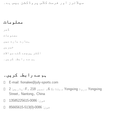
سپلائرز اور فرسٹ کلاس پروڈکشن بیس ہے۔
معلومات
گھر
مصنوعات
ہمارے بارے میں
خبریں
اکثر پوچھے گئے سوالات
ہم سے رابطہ کریں۔
ہم سے رابطہ کریں۔
E-mail: fionalee@july-sports.com
ایڈریس: 2F، بلڈنگ 6، نمبر 218، Yongxing روڈ، Yongxing
Street، Nantong، China
فون: 0086-13585225615
فون: 0086-(0)513-85665615