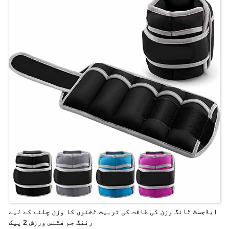
ایڈجسٹ ٹانگ وزن کی طاقت کی تربیت ٹخنوں کا وزن چلنے کے لیے
رننگ جم فٹنس ورزش 2 پیک