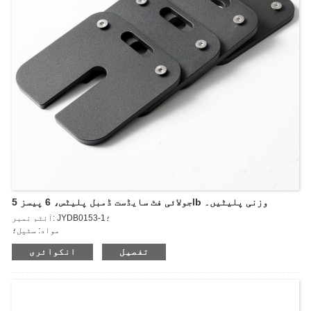
جولائی فٹ سایڈست ڈمبل پلیٹس، 6 پیسز 5lb وزنی پلیٹیں۔
آئٹم نمبر: JYDB0153-1؛
مواد: سٹیل؛
وزن: 5lb
تفصیل
انکوائری