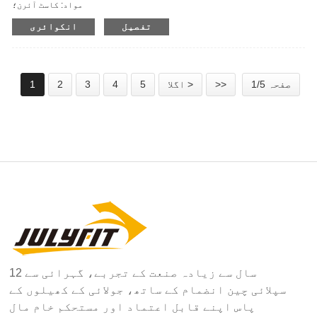
مواد: کاسٹ آئرن؛
سوراخ کا قطر: 51 ملی میٹر؛
تفصیل
انکوائری
وزن: 1.25/2.5/5/10/15/20/25KG، 2.5/5/10/25/35/45 LBS؛
عام پیکنگ کا طریقہ: 1pc/polybag، تقریباً 20kg/ctn، 800-1000kg/لکڑی کا
کیس۔
صفحہ 1/5
>>
اگلا >
5
4
3
2
1
12 سال سے زیادہ صنعت کے تجربے، گہرائی سے
سپلائی چین انضمام کے ساتھ، جولائی کے کھیلوں کے
پاس اپنے قابل اعتماد اور مستحکم خام مال