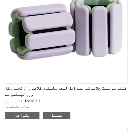
فٹنس سوئمنگ چلانے کے لیے ڈبل لیئر سلیکون کلائی وزن ٹخنوں کا
وزن لپیٹتی ہے
آئٹم نمبر: JYAW0101؛
مواد: سلیکون؛
سائز: 265*73*14mm؛
تفصیل
انکوائری
وزن: 0.5kg*2pcs/1lb*2pcs
پہننے کے قابل کلائی اور ٹخنوں کا وزن – وزن میں کمی کا کڑا، چلنے،
جاگنگ، سفر، یوگا، جم، ہوم ورکنگ، طاقت کی تربیت…