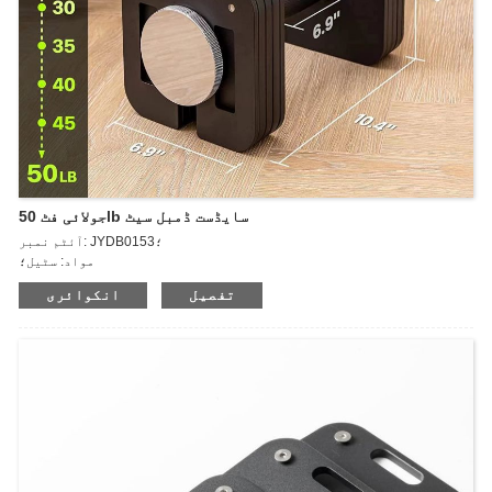
جولائی فٹ 50lb سایڈست ڈمبل سیٹ
آئٹم نمبر: JYDB0153؛
مواد: سٹیل؛
وزن: 50lb~140lb
تفصیل
انکوائری