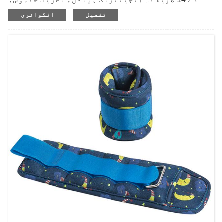
استحکام اور حفاظت؛ مردوں اور عورتوں دونوں کے
تفصیل
انکوائری
لیے؛ antiskid اور لباس مزاحم.