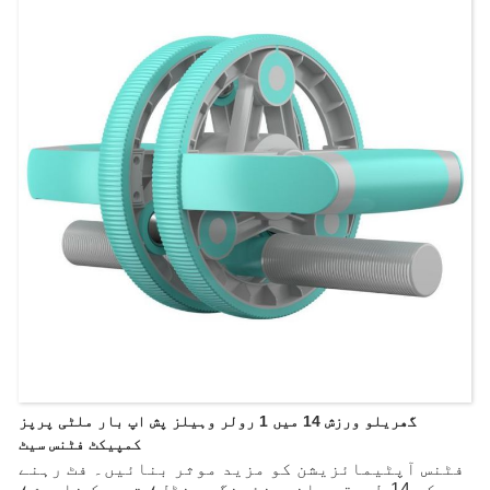
گھریلو ورزش 14 میں 1 رولر وہیلز پش اپ بار ملٹی پرپز
کمپیکٹ فٹنس سیٹ
فٹنس آپٹیمائزیشن کو مزید موثر بنائیں۔ فٹ رہنے
کے 14 طریقے۔ انجینئرنگ ہینڈل؛ تحریک خاموش؛