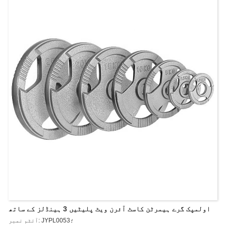
اولمپک گرے ہیمرٹن کاسٹ آئرن ویٹ پلیٹیں 3 ہینڈلز کے ساتھ
آئٹم نمبر: JYPL0053؛