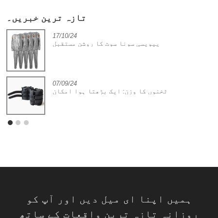
تازہ ترین خبریں۔
17/10/24
پیویسی سونا سوٹ کا روشن مستقبل
07/09/24
ٹخنوں کا وزن: ایک بڑھتا ہوا امکان
ہمیں اپنا ای میل دیں اور آپ کو
روزانہ تازہ ترین واقعات کے ساتھ