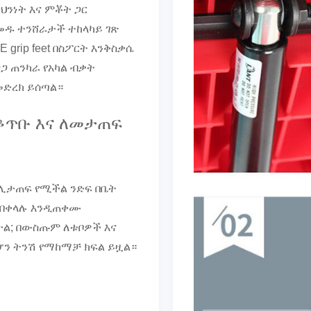
ህንነት እና ምቾት ጋር
ዱ ተንሸራታች ተከላካይ ገጽ
E grip feet በስፖርት እንቅስቃሴ
ጋ ጠንካራ የአካል ብቃት
መድረክ ይሰጣል።
ቆጥቡ እና ለመታጠፍ
 ሊታጠፍ የሚችል ንድፍ በቤት
 በቀላሉ እንዲጠቀሙ
ል; በውስጡም ለቱቦዎች እና
ሆን ትንሽ የማከማቻ ክፍል ይዟል።