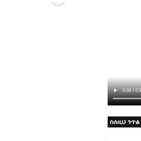
ባለብዙ ተግባር የአካል
ብቃት እንቅስቃሴ ዴክ ነፃ
አንግል የሚስተካከለው
ሀ...
ባለብዙ ተግባር ኤሮቢክ
ስቴፐር የአካል ብቃት
ደረጃ ቦርድ Pl...
ከፍተኛ ጥግግት Foam
Roller Massager
ለጥልቅ ቲሹ ማ...
ስለዚህ ንጥል 