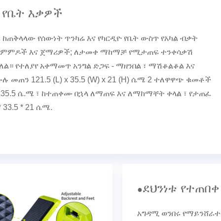
 የቤት እቃዎች
 ከጠቅላላው የሰውነት ጥንካሬ እና የካርዲዮ የቤት ውስጥ የአካል ብቃት
ልምምዶች እና ጀማሪዎች; ለታመቀ ማከማቻ የሚታጠፍ ተንቀሳቃሽ
ል። የተለያየ አቀማመጥ አንግል ድጋፍ - ማዘንበል ፣ ማሽቆልቆል እና
ሉ መጠን 121.5 (L) x 35.5 (W) x 21 (H) ሴሜ 2 ተለዋዋጭ ቁመቶች
 35.5 ሴ.ሜ ፣ ከተጠቀሙ በኋላ ለማጠፍ እና ለማከማቸት ቀላል ፣ የታጠፈ
 33.5 * 21 ሴሜ.
ደህንነቱ የተጠበቀ
●
አግዳሚ ወንበሩ የማይንሸራተ