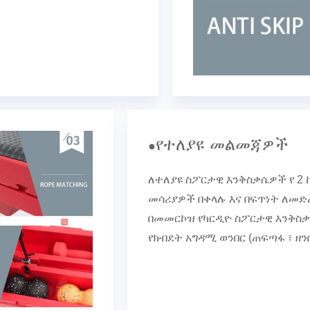
የተለያዩ መልመጃዎች
●
ለተለያዩ ስፖርታዊ እንቅስቃሴዎች የ 2 
መሳሪያዎች በቀላሉ እና በፍጥነት ለመድረ
በመመርኮዝ የካርዲዮ ስፖርታዊ እንቅስቃ
የክብደት አግዳሚ ወንበር (ጠፍጣፋ ፣ ዘን