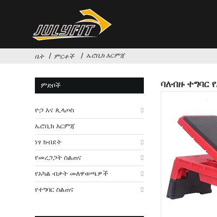
ኤሮቢክ እርምጃ
ቤት
ምርቶች
ባለብዙ ተግባር 
ምድቦች
ዮጋ እና ጲላጦስ
ኤሮቢክ እርምጃ
ነፃ ክብደት
የመረጋጋት ስልጠና
የአካል ብቃት መለዋወጫዎች
የተግባር ስልጠና