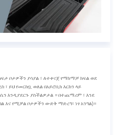
ከፍታ ቦታዎችን ያሳያል ፣ ለተቀናጀ የማከማቻ ክፍል ወደ
ስ ፣ ይህ የመርከቧ ወለል በአይሮቢክ እርከን ላይ
ሴን እንዲያደርጉ ያስችልዎታል ። በተጨማሪም ፣ እንደ
በል እና የሚቻል ቦታዎችን ውድቅ ማድረግ፣ ነፃ አንግል)።