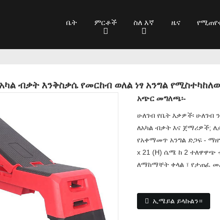
ቤት
ምርቶች
ስለ እኛ
ዜና
የሚጠየ
የአካል ብቃት እንቅስቃሴ የመርከብ ወለል ነፃ አንግል የሚስተካከለ
አጭር መግለጫ፡-
ሁለገብ የቤት እቃዎች፡ ሁለገብ 
ለአካል ብቃት እና ጀማሪዎች; 
የአቀማመጥ አንግል ድጋፍ - ማዘን
x 21 (H) ሴሜ ከ 2 ተለዋዋጭ
ለማከማቸት ቀላል ፣ የታጠፈ መጠን
ኢሜይል ይላኩልን።