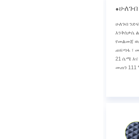
ሁለገብ
●
ሁለገብ ንድፍ
እንቅስቃሴ 
የመልመጃ ወለ
ጠፍጣፋ ፣ ሙ
21 ሴሜ እና
መጠን 111 *