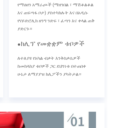
የማዕዘን አማራጮች (ማዘንበል ፣ ማሽቆልቆል
እና ጠፍጣፋ ቦታ) ያስተካክሉት እና በአዲሱ
የሃይድሮሊክ ዘንግ ንድፍ ፣ ፈጣን እና ቀላል ጠቅ
ያድርጉ።
ክሊፕ የመቋቋም ቱቦዎች
●
ለተለያዩ የአካል ብቃት እንቅስቃሴዎች
ከመከላከያ ቱቦዎች ጋር ደህንነቱ በተጠበቀ
ሁኔታ ለማያያዝ ክሊፖችን ያካትታል።