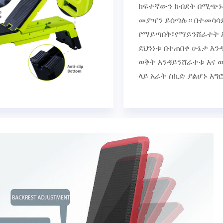
ከፍተኛውን ክብደት በሚጭኑበ
መያዣን ይሰጣሉ። በተመሳሳይ
የማይጣበቅ፣የማይንሸራተት እ
ደህንነቱ በተጠበቀ ሁኔታ እ
ወቅት እንዳይንሸራተቱ እና
ላይ አራት ስኪድ ያልሆኑ እግ