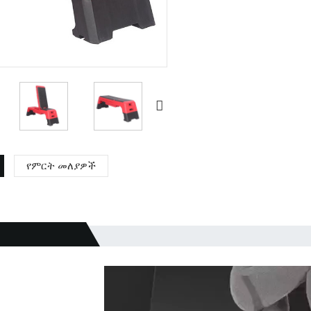
የምርት መለያዎች