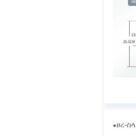
ፀረ-ስ
●