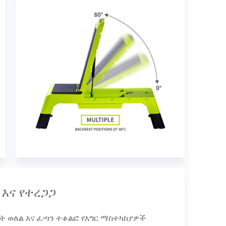
 እና የተረጋጋ
ት ወለል እና ፈጣን ተቆልፎ የእግር ማስተካከያዎች