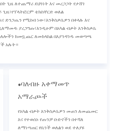
ት ጊዜ ለተጨማሪ ደህንነት እና መረጋጋት የታሸገ
 ጊዜ፣የፕላትፎርም ቴክስቸርድ ወለል
ና ድንጋጤን የሚስብ ነው፣እንቅስቃሴዎን በቀላሉ እና
ንዲለማመዱ ያረጋግጡ፣እንዲሁም በአካል ብቃት እንቅስቃሴ
 ወለሎችን ከመቧጨር ለመከላከል በእያንዳንዱ መወጣጫ
ሮች አሉት።
ባለብዙ አቀማመጥ
●
አማራጮች
የአካል ብቃት እንቅስቃሴዎን መጠን ለመጨመር
እና የተወሰኑ የጡንቻ ቡድኖችን በተሻለ
ለማነጣጠር የቤንች ወለልን ወደ ተለያዩ