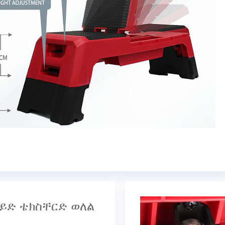
ላይድ ቴክስቸርድ ወለል