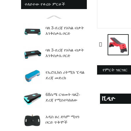
ተለይተው የቀረቡ ምርቶች
ባለ 3-ደረጃ የአካል ብቃት
እንቅስቃሴ ቦርድ
የሚስተካከለው ኤሮቢክ
ሴንት...
ባለ 3-ደረጃ የአካል ብቃት
እንቅስቃሴ ቦርድ
የሚስተካከለው ኤሮቢክ
ሴንት...
የምርት ዝርዝር
የኤሮቢክስ ሪትሚክ ፔዳል
ደረጃ መድረክ
የሚስተካከለው ብቃት...
68ሴሜ ርዝመት ባለ2-
ቪዲዮ
ደረጃ የሚስተካከለው
የኤሮቢክ ደረጃ
አዲስ ፀረ ድካም ሚዛን
ቦርድ ጥቅሞች