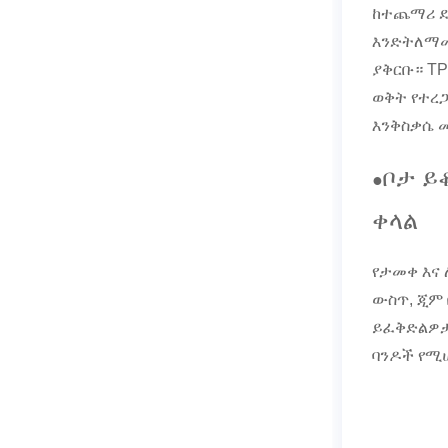
ከተጨማሪ ደ
እንድትለማመ
ያቅርቡ። TP
ወቅት የተረጋ
እንቅስቃሴ 
ቦታ ይ
●
ቀላል
የታመቀ እና
ውስጥ, ጂም
ይፈቅድልዎታ
ባንዶች የሚ