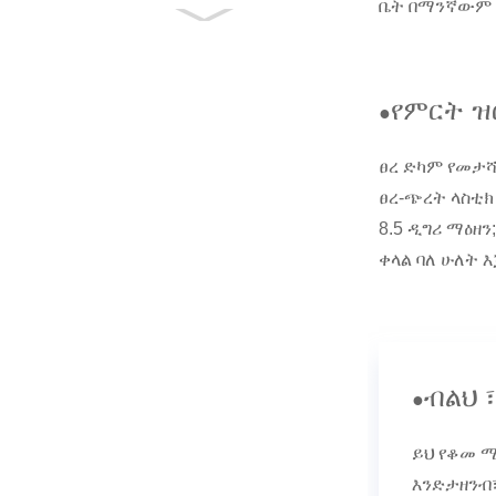
ቤት በማንኛውም 
ባለብዙ ተግባር የአካል
ብቃት እንቅስቃሴ ዴክ ነፃ
አንግል የሚስተካከለው
ሀ...
የምርት 
●
ባለብዙ ተግባር ኤሮቢክ
ስቴፐር የአካል ብቃት
ደረጃ ቦርድ Pl...
ፀረ ድካም የመታሻ
ፀረ-ጭረት ላስቲክ
ከፍተኛ ጥግግት Foam
Roller Massager
8.5 ዲግሪ ማዕዘን
ለጥልቅ ቲሹ ማ...
ቀላል ባለ ሁለት 
ብልህ ፣
●
ይህ የቆመ ሚ
እንድታዘንብ፣