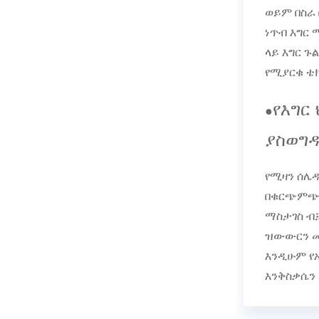
ወይም በስራ
ነጥብ እግር 
ላይ እግር 
የሚያርቁ ቴክ
የእግር
●
ያስወግ
የሚዛን ሰሌዳ
በቁርጭምጭሚ
ማስታገስ ብ
ዝውውርን መ
እንዲሁም የአ
እንቅስቃሴን