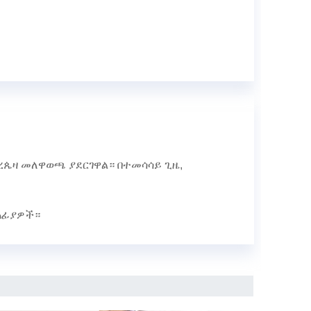
ጠረጴዛ መለዋወጫ ያደርገዋል። በተመሳሳይ ጊዜ,
ለጠፊያዎች።