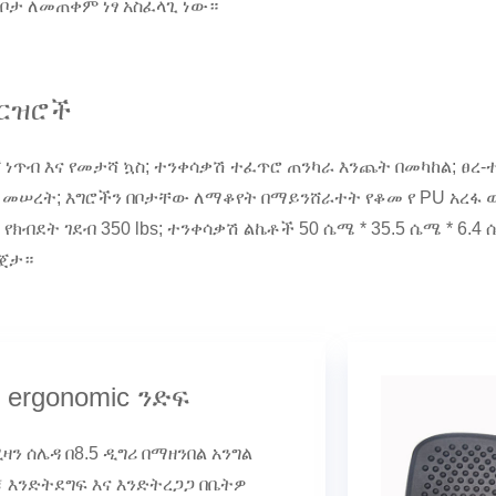
ቦታ ለመጠቀም ነፃ አስፈላጊ ነው።
ዝርዝሮች
 ነጥብ እና የመታሻ ኳስ; ተንቀሳቃሽ ተፈጥሮ ጠንካራ እንጨት በመካከል; ፀረ-
 መሠረት; እግሮችን በቦታቸው ለማቆየት በማይንሸራተት የቆመ የ PU አረፋ ወ
; የክብደት ገደብ 350 lbs; ተንቀሳቃሽ ልኬቶች 50 ሴሜ * 35.5 ሴሜ * 6.
እጀታ።
 ergonomic ንድፍ
ዛን ሰሌዳ በ8.5 ዲግሪ በማዘንበል አንግል
 እንድትደግፍ እና እንድትረጋጋ በቤትዎ