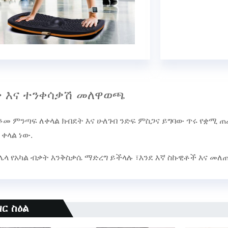
 እና ተንቀሳቃሽ መለዋወጫ
ቆመ ምንጣፍ ለቀላል ክብደት እና ሁለገብ ንድፍ ምስጋና ይግባው ጥሩ የቋሚ 
ቀላል ነው.
 ሌላ የአካል ብቃት እንቅስቃሴ ማድረግ ይችላሉ ፣እንደ እኛ ስኩዊቶች እና መ
ር ስዕል