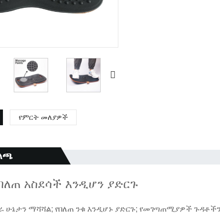
የምርት መለያዎች
ለጫ
በለጠ አስደሳች እንዲሆን ያድርጉ
ራ ሁኔታን ማሻሻል; የበለጠ ንቁ እንዲሆኑ ያድርጉ; የመገጣጠሚያዎች ጉዳቶችን