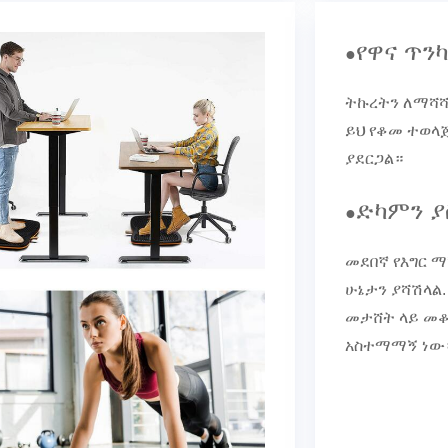
የዋና ጥን
●
ትኩረትን ለማሻሻ
ይህ የቆመ ተወላጅ
ያደርጋል።
ድካምን ያ
●
መደበኛ የእግር ማ
ሁኔታን ያሻሽላል.
መታሸት ላይ መቆ
አስተማማኝ ነው