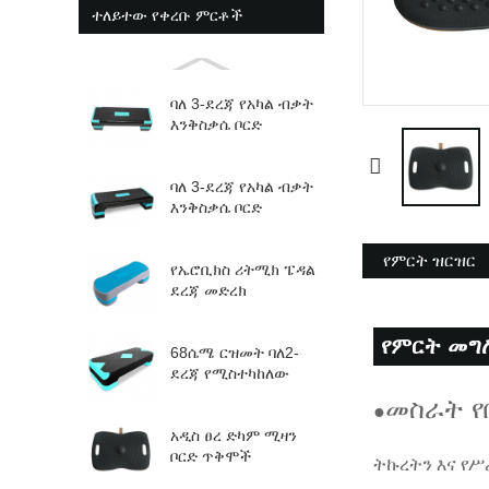
ተለይተው የቀረቡ ምርቶች
ባለ 3-ደረጃ የአካል ብቃት
እንቅስቃሴ ቦርድ
የሚስተካከለው ኤሮቢክ
ሴንት...
ባለ 3-ደረጃ የአካል ብቃት
እንቅስቃሴ ቦርድ
የሚስተካከለው ኤሮቢክ
ሴንት...
የምርት ዝርዝር
የኤሮቢክስ ሪትሚክ ፔዳል
ደረጃ መድረክ
የሚስተካከለው ብቃት...
የምርት መግ
68ሴሜ ርዝመት ባለ2-
ደረጃ የሚስተካከለው
የኤሮቢክ ደረጃ
መስራት የ
●
አዲስ ፀረ ድካም ሚዛን
ቦርድ ጥቅሞች
ትኩረትን እና የሥ