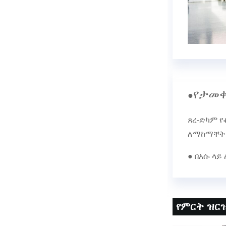
የታመቀ
●
ጸረ-ድካም የ
ለማከማቸት 
● በእሱ ላይ
የምርት ዝርዝ