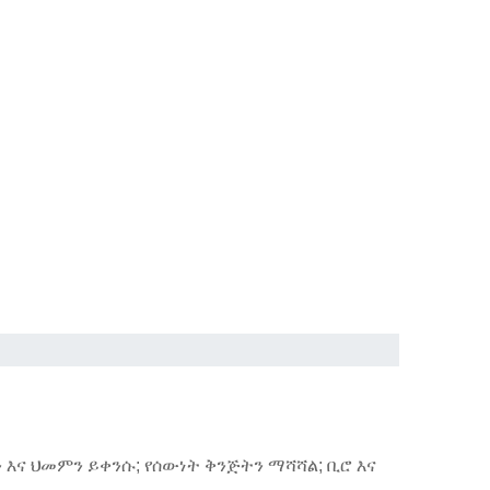
 እና ህመምን ይቀንሱ; የሰውነት ቅንጅትን ማሻሻል; ቢሮ እና