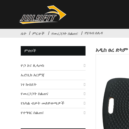
የሂሳብ ሰሌዳ
ቤት
ምርቶች
የመረጋጋት ስልጠና
አዲስ ፀረ ድካም
ምድቦች
ዮጋ እና ጲላጦስ
ኤሮቢክ እርምጃ
ነፃ ክብደት
የመረጋጋት ስልጠና
የአካል ብቃት መለዋወጫዎች
የተግባር ስልጠና