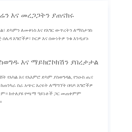
ካሬን እና መረጋጋትን ያጠናክሩ
ል፣ ድካምን ለመቀነስ እና የእግር ውጥረትን ለማስታገስ
 ሰሌዳ እግሮችዎ፣ ኮርዎ እና ሰውነትዎ ንቁ እንዲሆኑ
ስወግዱ እና ማይክሮኮክሽን ያበረታታል
ሸት የአካል እና የአእምሮ ድካም ያስወግዳል, የንዑስ ጤና
 ከጠንካራ ስራ አጭር እረፍት ለማግኘት በባዶ እግሮችዎ
ም። ከተለያዩ የጫማ ዓይነቶች ጋር መጠቀምም
።