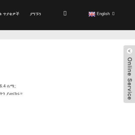
ቁ ጥያቄዎች
ያግኙን
English
 6.4 ሴሜ;
ጋትን ያጠናክሩ።