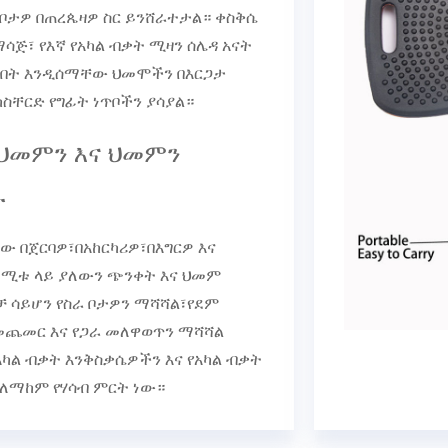
 ቦታዎ በጠረጴዛዎ ስር ይንሸራተታል። ቀስቅሴ
ማሳጅ፣ የእኛ የአካል ብቃት ሚዛን ሰሌዳ አናት
ጉልበት እንዲሰማቸው ህመሞችን በእርጋታ
ስቸርድ የግፊት ነጥቦችን ያሳያል።
 ህመምን እና ህመምን
ዱ
ው በጀርባዎ፣በአከርካሪዎ፣በእግርዎ እና
ቱ ላይ ያለውን ጭንቀት እና ህመም
ቻ ሳይሆን የስራ ቦታዎን ማሻሻል፣የደም
ጨመር እና የጋራ መለዋወጥን ማሻሻል
ካል ብቃት እንቅስቃሴዎችን እና የአካል ብቃት
 ለማከም የሃሳብ ምርት ነው።