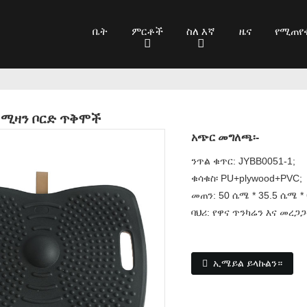
ቤት
ምርቶች
ስለ እኛ
ዜና
የሚጠየ
 ሚዛን ቦርድ ጥቅሞች
አጭር መግለጫ፡-
ንጥል ቁጥር: JYBB0051-1;
ቁሳቁስ፡ PU+plywood+PVC;
መጠን: 50 ሴሜ * 35.5 ሴሜ *
ባህሪ: የዋና ጥንካሬን እና መረጋ
ኢሜይል ይላኩልን።