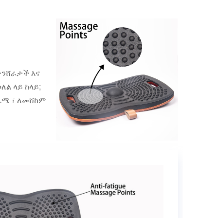
ተንሸራታች እና
ለል ላይ ከላይ;
4 ሴሜ ፣ ለመሸከም