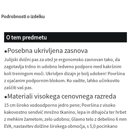
Podrobnosti o izdelku
O tem predmetu
Posebna ukrivljena zasnova
●
Julijski dvižni pas za utež je ergonomsko zasnovan tako, da
zagotavlja trdno in udobno ledveno podporo med kakršnim
koli treningom moči. Ukrivljen dizajn je bolj udoben! Površina
z ojačanim podpornim blokom. Ko vadite, lahko učinkovito
zaščiti vaš pas.
Materiali visokega cenovnega razreda
●
15 cm široko vodoodporno jedro pene; Površina z visoko
kakovostno sendvič mrežno tkanino, lepa in dihajoča ter hrbet
z mehkim žametom, zelo udobno; Glavno telo z debelino 6 mm
EVA, nastavitev dolžine širokega območja, s 5,0 pocinkano