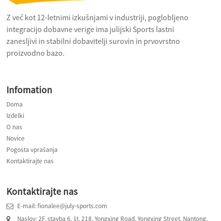
Z več kot 12-letnimi izkušnjami v industriji, poglobljeno
integracijo dobavne verige ima julijski Sports lastni
zanesljivi in ​​stabilni dobavitelji surovin in prvovrstno
proizvodno bazo.
Infomation
Doma
Izdelki
O nas
Novice
Pogosta vprašanja
Kontaktirajte nas
Kontaktirajte nas
E-mail: fionalee@july-sports.com
Naslov: 2F, stavba 6, št. 218, Yongxing Road, Yongxing Street, Nantong,