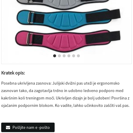
Kratek opis:
Posebna ukrivljena zasnova: Julijski dvižni pas uteži je ergonomsko
zasnovan tako, da zagotavlja trdno in udobno ledveno podporo med
kakršnim koli treningom moči. Ukrivljen dizajn je bolj udoben! Površina z
ojačanim podpornim blokom. Ko vadite, lahko učinkovito zaščiti vaš pas.
Pošljite nam e -pošto