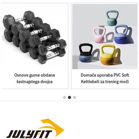
Olimpijske plošče olimpijske
JulijFit 50 lb nastavljiv set
tablice, odbijač Wei ...
dumbbell