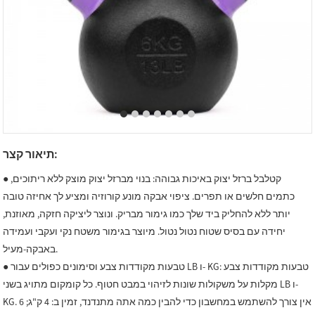
תיאור קצר:
● קטלבל ברזל יצוק באיכות גבוהה: בנוי מברזל יצוק מוצק ללא ריתוכים,
כתמים חלשים או תפרים. ציפוי אבקה מונע קורוזיה ומציע לך אחיזה טובה
יותר ללא להחליק ביד שלך כמו גימור מבריק. ונוצר ליציקה חזקה, מאוזנת,
יחידה עם בסיס שטוח נטול נטול. מיוצר בגימור משטח נקי ועקבי ועמידה
באבקה-מעיל.
● טבעות מקודדות צבע וסימונים כפולים עבור LB ו- KG: טבעות מקודדות צבע
מקלות על משקולות שונות לזיהוי במבט חטוף. כל קומקום מתויג בשני LB ו-
KG. אין צורך להשתמש במחשבון כדי להבין כמה אתה מתנדנד, זמין ב: 4 ק"ג; 6