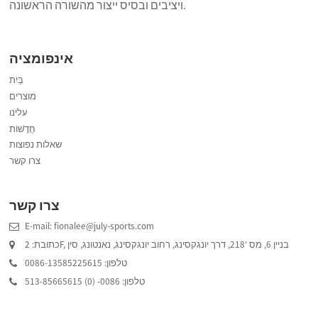
ויציבים ובסיס ייצור מהשורה הראשונה.
אינפומציה
בַּיִת
מוצרים
עלינו
חֲדָשׁוֹת
שאלות נפוצות
צרו קשר
צרו קשר
E-mail: fionalee@july-sports.com
כתובת: 2F, בניין 6, מס '218, דרך יונגקסינג, רחוב יונגקסינג, נאנטונג, סין
טלפון: 0086-13585225615
טלפון: 0086- (0) 513-85665615