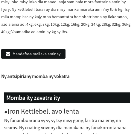
misy loko misy loko dia manao lanja samihafa mora fantarina amin'ny
fijery. Ny kettlebell tsirairay dia misy marika miaraka amin'ny lb & kg. Tsy
mila mampiasa ny kajy mba hamantatra hoe ohatrinona ny fiakaranao,
azo alaina ao: 4kg; 6kg; 8kg; 10kg; 12kg; 16kg; 20kg; 24Kg; 28kg; 32kg; 36kg;
40kg; Voamarika ao amin'ny kg sy lbs.
Mandefasa mailaka aminay
Ny antsipiriany momba ny vokatra
Momba ity zavatra ity
Iron Kettlebell avo lenta
●
Ny fanamboarana vy vy vy tsy misy gony, faritra malemy, na
seams. Ny coating vovony dia manakana ny fanakorontanana