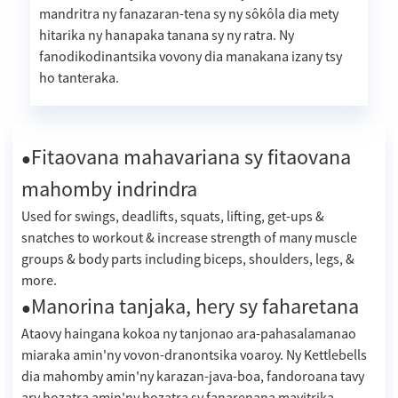
mandritra ny fanazaran-tena sy ny sôkôla dia mety
hitarika ny hanapaka tanana sy ny ratra. Ny
fanodikodinantsika vovony dia manakana izany tsy
ho tanteraka.
Fitaovana mahavariana sy fitaovana
●
mahomby indrindra
Used for swings, deadlifts, squats, lifting, get-ups &
snatches to workout & increase strength of many muscle
groups & body parts including biceps, shoulders, legs, &
more.
Manorina tanjaka, hery sy faharetana
●
Ataovy haingana kokoa ny tanjonao ara-pahasalamanao
miaraka amin'ny vovon-dranontsika voaroy. Ny Kettlebells
dia mahomby amin'ny karazan-java-boa, fandoroana tavy
ary hozatra amin'ny hozatra sy fanarenana mavitrika.