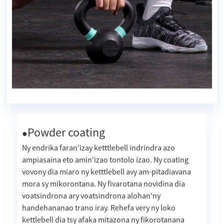
Powder coating
●
Ny endrika faran'izay ketttlebell indrindra azo
ampiasaina eto amin'izao tontolo izao. Ny coating
vovony dia miaro ny ketttlebell avy am-pitadiavana
mora sy mikorontana. Ny fivarotana novidina dia
voatsindrona ary voatsindrona alohan'ny
handehananao trano iray. Rehefa very ny loko
kettlebell dia tsy afaka mitazona ny fikorotanana