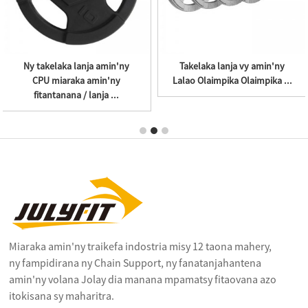
JolayFit Enjbell takelaka
Hex Show Neoprene
Dumbbell, 6 5l ...
Dumbbell sy Vinyl dipping D
...
Miaraka amin'ny traikefa indostria misy 12 taona mahery,
ny fampidirana ny Chain Support, ny fanatanjahantena
amin'ny volana Jolay dia manana mpamatsy fitaovana azo
itokisana sy maharitra.