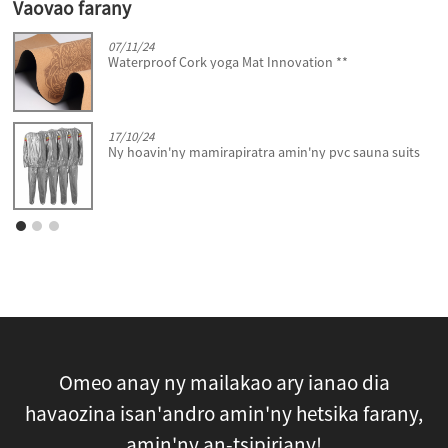
Vaovao farany
07/11/24
Waterproof Cork yoga Mat Innovation **
17/10/24
Ny hoavin'ny mamirapiratra amin'ny pvc sauna suits
Omeo anay ny mailakao ary ianao dia
havaozina isan'andro amin'ny hetsika farany,
amin'ny an-tsipiriany!