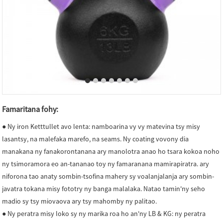
Famaritana fohy:
● Ny iron Ketttullet avo lenta: namboarina vy vy matevina tsy misy
lasantsy, na malefaka marefo, na seams. Ny coating vovony dia
manakana ny fanakorontanana ary manolotra anao ho tsara kokoa noho
ny tsimoramora eo an-tananao toy ny famaranana mamirapiratra. ary
niforona tao anaty sombin-tsofina mahery sy voalanjalanja ary sombin-
javatra tokana misy fototry ny banga malalaka. Natao tamin'ny seho
madio sy tsy miovaova ary tsy mahomby ny palitao.
● Ny peratra misy loko sy ny marika roa ho an'ny LB & KG: ny peratra