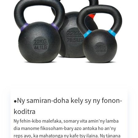
Ny samiran-doha kely sy ny fonon-
●
koditra
Ny fehin-kibo malefaka, somary vita amin'ny lamba
dia manome fikosoham-bary azo antoka ho an'ny
reps avo, ka mahatonga ny kafe tsy ilaina. Ny tànana