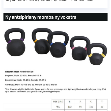
Ny antsipiriany momba ny vokatra