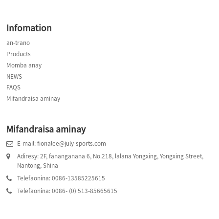
Infomation
an-trano
Products
Momba anay
NEWS
FAQS
Mifandraisa aminay
Mifandraisa aminay
E-mail: fionalee@july-sports.com
Adiresy: 2F, fananganana 6, No.218, lalana Yongxing, Yongxing Street,
Nantong, Shina
Telefaonina: 0086-13585225615
Telefaonina: 0086- (0) 513-85665615