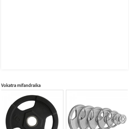
Vokatra mifandraika