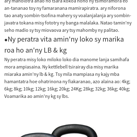
ary manolotra anao ho tsara kokoa noho ny tsimoramora eo
an-tananao toy ny famaranana mamirapiratra. ary niforona
tao anaty sombin-tsofina mahery sy voalanjalanja ary sombin-
javatra tokana misy fototry ny banga malalaka. Natao tamin'ny
seho madio sy tsy miovaova ary tsy mahomby ny palitao.
Ny peratra vita amin'ny loko sy marika
●
roa ho an'ny LB & kg
Ny peratra misy loko miloko loko dia manome lanja samihafa
mora ampiasaina. Ny kettlebell tsirairay dia misy marika
miaraka amin'ny lb & kg. Tsy mila mampiasa ny kajy mba
hamantatra hoe ohatrinona ny fiakaranao, azo alaina ao: 4kg;
6kg; 8kg; 10kg; 12kg; 16kg; 20kg; 24Kg; 28kg; 32kg; 36kg; 40kg;
Voamarika ao amin'ny kg sy lbs.