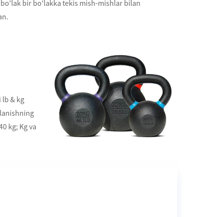
 bo'lak bir bo'lakka tekis mish-mishlar bilan
an.
 lb & kg
alanishning
40 kg; Kg va