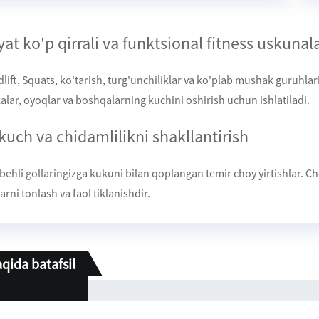
yat ko'p qirrali va funktsional fitness uskunala
lift, Squats, ko'tarish, turg'unchiliklar va ko'plab mushak guruhlar
kalar, oyoqlar va boshqalarning kuchini oshirish uchun ishlatiladi.
kuch va chidamlilikni shakllantirish
behli gollaringizga kukuni bilan qoplangan temir choy yirtishlar. 
rni tonlash va faol tiklanishdir.
qida batafsil