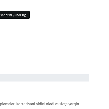
 xabarini yuboring
plamalari korroziyani oldini oladi va sizga yorqin