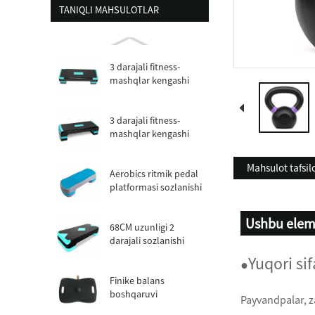
TANIQLI MAHSULOTLAR
3 darajali fitness-
mashqlar kengashi
sozlanishi aerobik st ...
3 darajali fitness-
mashqlar kengashi
sozlanishi aerobik st ...
Mahsulot tafsilo
Aerobics ritmik pedal
platformasi sozlanishi
moslashmoqda ...
Ushbu elem
68CM uzunligi 2
darajali sozlanishi
aerobik qadam
Yuqori si
●
Finike balans
boshqaruvi
Payvandpalar, z