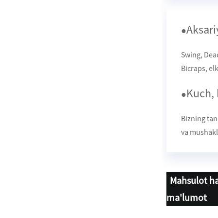
Aksari
●
Swing, Dead
Bicraps, el
Kuch, 
●
Bizning tan
va mushakla
Mahsulot ha
ma'lumot