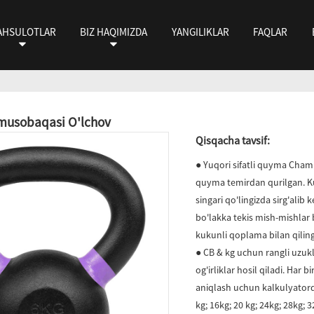
AHSULOTLAR
BIZ HAQIMIZDA
YANGILIKLAR
FAQLAR
musobaqasi O'lchov
Qisqacha tavsif:
● Yuqori sifatli quyma Chamin
quyma temirdan qurilgan. Ku
singari qo'lingizda sirg'alib
bo'lakka tekis mish-mishlar 
kukunli qoplama bilan qilin
● CB & kg uchun rangli uzukl
og'irliklar hosil qiladi. Har
aniqlash uchun kalkulyatorda
kg; 16kg; 20 kg; 24kg; 28kg; 