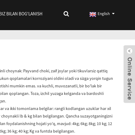
BIZ BILAN BOG'LANISH
English
li choynak: Payvand choki, zaif joylar yoki tikuvlarsiz qattiq
kun qoplamalari korroziyani oldini oladi va sizga yorqin tugun
 ketishi mumkin emas. va kuchli, muvozanatli, bir bo'lak bir
bilan qoplangan. Toza, izchil yuzaga kelganda va bardoshli
gan.
ar va ikki tomonlama belgilar: rangli kodlangan uzuklar har xil
 bir choynakli lb & kg bilan belgilangan. Qancha suzayotganingizni
n foydalanishning hojati yo'q, mavjud: 4kg; 6kg; 8kg; 10 kg; 12
32kg; 36 kg; 40 kg; Kg va funtda belgilangan.