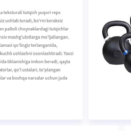
na teksturali tutqich yuqori reps
iz ushlab turadi, bo'rni keraksiz
un paltoli choynaklardagi tutqichlar
nsiv mashg'ulotlarga mo'ljallangan.
amasi qo'lingiz terlanganida,
uchli ushlashni osonlashtiradi. Yassi
ida tiklanishiga imkon beradi, qayta
torlar, qo'l ustalari, to'plangan
lar va boshqa narsalar uchun juda
.