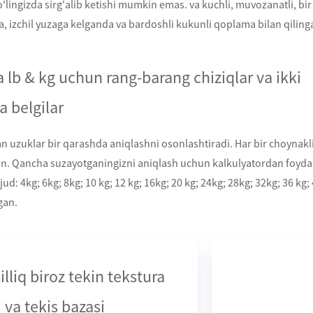
'lingizda sirg'alib ketishi mumkin emas. va kuchli, muvozanatli, bir
, izchil yuzaga kelganda va bardoshli kukunli qoplama bilan qiling
a lb & kg uchun rang-barang chiziqlar va ikki
 belgilar
n uzuklar bir qarashda aniqlashni osonlashtiradi. Har bir choynakli
an. Qancha suzayotganingizni aniqlash uchun kalkulyatordan foyd
jud: 4kg; 6kg; 8kg; 10 kg; 12 kg; 16kg; 20 kg; 24kg; 28kg; 32kg; 36 kg; 
gan.
illiq biroz tekin tekstura
 va tekis bazasi