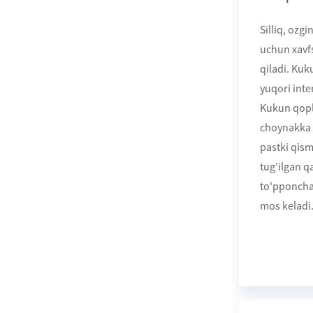
Silliq, ozgi
uchun xavfs
qiladi. Kuk
yuqori inte
Kukun qopl
choynakka k
pastki qism
tug'ilgan qa
to'pponcha
mos keladi