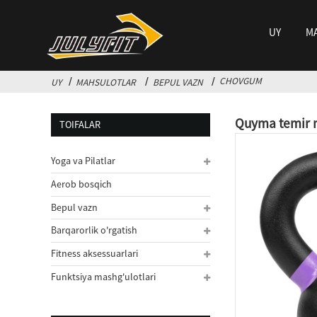
UY
M
CHOVGUM
UY
MAHSULOTLAR
BEPUL VAZN
Quyma temir 
TOIFALAR
Yoga va Pilatlar
Aerob bosqich
Bepul vazn
Barqarorlik o'rgatish
Fitness aksessuarlari
Funktsiya mashg'ulotlari