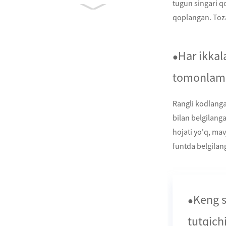
tugun singari qo
Multi-Fuess Free Free
qoplangan. Toza
burchak sozlanishi a ...
Ko'p funktsiyali
Har ikkal
●
aerobik o'lik pechlik
fitness pl ...
tomonlama
Chuqur to'qima ma ...
Rangli kodlanga
bilan belgilang
hojati yo'q, mav
funtda belgilan
Keng s
●
tutqichi