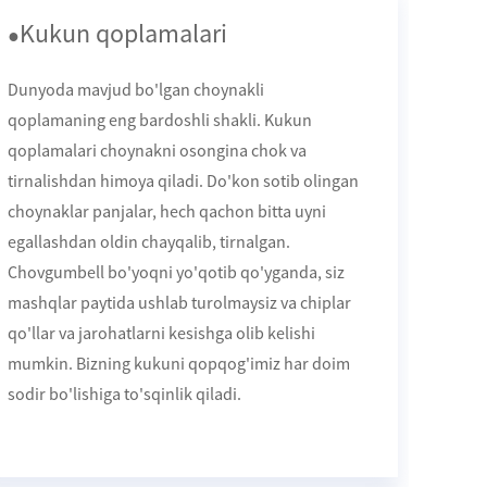
Kukun qoplamalari
●
Dunyoda mavjud bo'lgan choynakli
qoplamaning eng bardoshli shakli. Kukun
qoplamalari choynakni osongina chok va
tirnalishdan himoya qiladi. Do'kon sotib olingan
choynaklar panjalar, hech qachon bitta uyni
egallashdan oldin chayqalib, tirnalgan.
Chovgumbell bo'yoqni yo'qotib qo'yganda, siz
mashqlar paytida ushlab turolmaysiz va chiplar
qo'llar va jarohatlarni kesishga olib kelishi
mumkin. Bizning kukuni qopqog'imiz har doim
sodir bo'lishiga to'sqinlik qiladi.