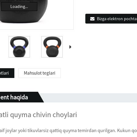
Loading...
Bizga elektron pochta
tlari
Mahsulot teglari
ent haqida
fatli quyma chivin choylari
aif joylar yoki tikuvlarsiz qattiq quyma temirdan qurilgan. Kukun qo