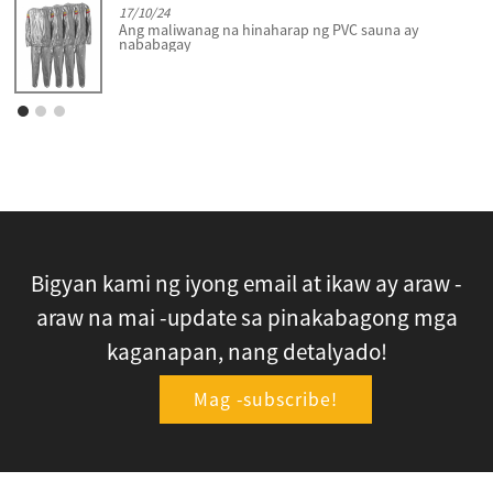
17/10/24
Ang maliwanag na hinaharap ng PVC sauna ay
nababagay
Bigyan kami ng iyong email at ikaw ay araw -
araw na mai -update sa pinakabagong mga
kaganapan, nang detalyado!
Mag -subscribe!