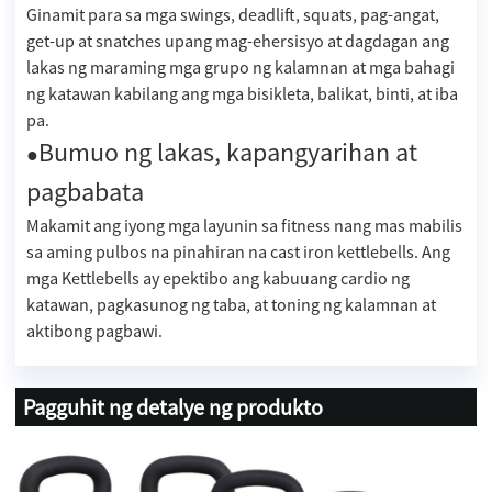
Ginamit para sa mga swings, deadlift, squats, pag-angat,
get-up at snatches upang mag-ehersisyo at dagdagan ang
lakas ng maraming mga grupo ng kalamnan at mga bahagi
ng katawan kabilang ang mga bisikleta, balikat, binti, at iba
pa.
Bumuo ng lakas, kapangyarihan at
●
pagbabata
Makamit ang iyong mga layunin sa fitness nang mas mabilis
sa aming pulbos na pinahiran na cast iron kettlebells. Ang
mga Kettlebells ay epektibo ang kabuuang cardio ng
katawan, pagkasunog ng taba, at toning ng kalamnan at
aktibong pagbawi.
Pagguhit ng detalye ng produkto