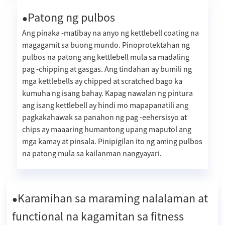
Patong ng pulbos
●
Ang pinaka -matibay na anyo ng kettlebell coating na
magagamit sa buong mundo. Pinoprotektahan ng
pulbos na patong ang kettlebell mula sa madaling
pag -chipping at gasgas. Ang tindahan ay bumili ng
mga kettlebells ay chipped at scratched bago ka
kumuha ng isang bahay. Kapag nawalan ng pintura
ang isang kettlebell ay hindi mo mapapanatili ang
pagkakahawak sa panahon ng pag -eehersisyo at
chips ay maaaring humantong upang maputol ang
mga kamay at pinsala. Pinipigilan ito ng aming pulbos
na patong mula sa kailanman nangyayari.
Karamihan sa maraming nalalaman at
●
functional na kagamitan sa fitness