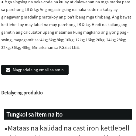
● Mga singsing na naka-code na kulay at dalawahan na mga marka para
sa parehong LB & kg: Ang mga singsing na naka-code na kulay ay
ginagawang madaling matukoy ang iba't ibang mga timbang. Ang bawat
kettlebell ay may label na may parehong LB & kg. Hindi na kailangang
gamitin ang calculator upang malaman kung magkano ang iyong pag -
swing, magagamit sa: 4kg; 6kg; 8kg; 10kg; 12kg; 16kg; 20kg; 24kg; 28kg;
32kg; 36kg; 40kg; Minarkahan sa KGS at LBS.
Magpadala ng email sa amin
Detalye ng produkto
Tungkol sa item na ito
Mataas na kalidad na cast iron kettlebell
●