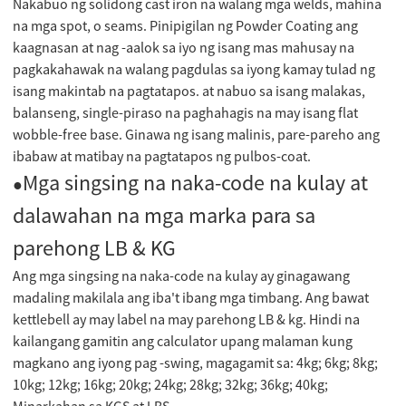
Nakabuo ng solidong cast iron na walang mga welds, mahina
na mga spot, o seams. Pinipigilan ng Powder Coating ang
kaagnasan at nag -aalok sa iyo ng isang mas mahusay na
pagkakahawak na walang pagdulas sa iyong kamay tulad ng
isang makintab na pagtatapos. at nabuo sa isang malakas,
balanseng, single-piraso na paghahagis na may isang flat
wobble-free base. Ginawa ng isang malinis, pare-pareho ang
ibabaw at matibay na pagtatapos ng pulbos-coat.
Mga singsing na naka-code na kulay at
●
dalawahan na mga marka para sa
parehong LB & KG
Ang mga singsing na naka-code na kulay ay ginagawang
madaling makilala ang iba't ibang mga timbang. Ang bawat
kettlebell ay may label na may parehong LB & kg. Hindi na
kailangang gamitin ang calculator upang malaman kung
magkano ang iyong pag -swing, magagamit sa: 4kg; 6kg; 8kg;
10kg; 12kg; 16kg; 20kg; 24kg; 28kg; 32kg; 36kg; 40kg;