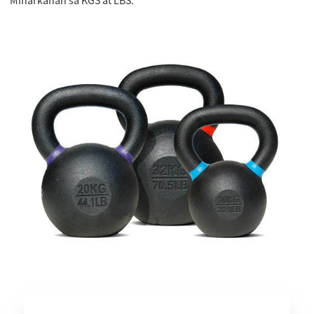
Minarkahan sa KGS at LBS.