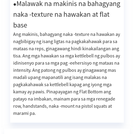
Malawak na makinis na bahagyang
●
naka -texture na hawakan at flat
base
Ang makinis, bahagyang naka -texture na hawakan ay
nagbibigay ng isang ligtas na pagkakahawak para sa
mataas na reps, ginagawang hindi kinakailangan ang
tisa. Ang mga hawakan sa mga kettlebell ng pulbos ay
idinisenyo para sa mga pag -eehersisyo ng mataas na
intensity. Ang patong ng pulbos ay ginagawang mas
madali upang mapanatili ang isang malakas na
pagkakahawak sa kettlebell kapag ang iyong mga
kamay ay pawis. Pinapayagan ng Flat Bottom ang
patayo na imbakan, mainam para sa mga renegade
row, handstands, naka -mount na pistol squats at
marami pa.