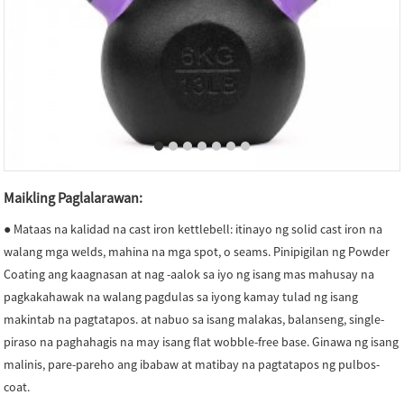
Maikling Paglalarawan:
● Mataas na kalidad na cast iron kettlebell: itinayo ng solid cast iron na
walang mga welds, mahina na mga spot, o seams. Pinipigilan ng Powder
Coating ang kaagnasan at nag -aalok sa iyo ng isang mas mahusay na
pagkakahawak na walang pagdulas sa iyong kamay tulad ng isang
makintab na pagtatapos. at nabuo sa isang malakas, balanseng, single-
piraso na paghahagis na may isang flat wobble-free base. Ginawa ng isang
malinis, pare-pareho ang ibabaw at matibay na pagtatapos ng pulbos-
coat.