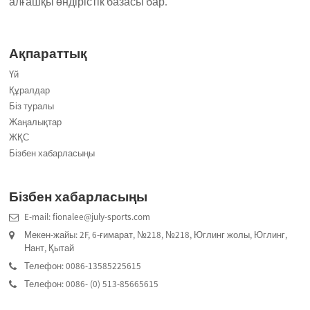
алғашқы өндірістік базасы бар.
Ақпараттық
Үй
Құралдар
Біз туралы
Жаңалықтар
ЖҚС
Бізбен хабарласыңы
Бізбен хабарласыңы
E-mail: fionalee@july-sports.com
Мекен-жайы: 2F, 6-ғимарат, №218, №218, Юглинг жолы, Юглинг,
Нант, Қытай
Телефон: 0086-13585225615
Телефон: 0086- (0) 513-85665615