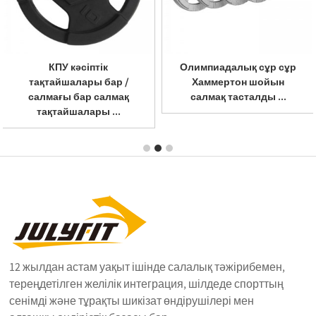
Олимпиадалық сұр сұр
Шипалы Реттелетін
Хаммертон шойын
гантель нөмірлері, 6
салмақ тасталды ...
дана ...
12 жылдан астам уақыт ішінде салалық тәжірибемен,
тереңдетілген желілік интеграция, шілдеде спорттың
сенімді және тұрақты шикізат өндірушілері мен