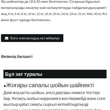
Әр шәйнектер де LB & KG-мен белгіленген. Сіз қанша бұрылып
жатқаныңызды анықтау үшін калькуляторды пайдаланудың қажеті
жоқ, 4 кг; 6 кг; 8 кг; 10 кг; 12 кг; 16 кг; 20 кг; 24 кг; 28 кг; 32 кг; 36кг; 40 кг; Кгс
және фунт түрінде белгіленген.
Бізге электрондық хат жіберіңіз
Өнімнің бөлшегі
Бұл зат туралы
Жоғары сапалы шойын шайнекті
●
Дәмі жоқ қатты шойын, әлсіз дақтары немесе тігістері
бар. Ұнтақты жабын коррозияға жол бермейді және сізге
жылтыр қабат сияқты сырғып кетпейтіндігіңізді