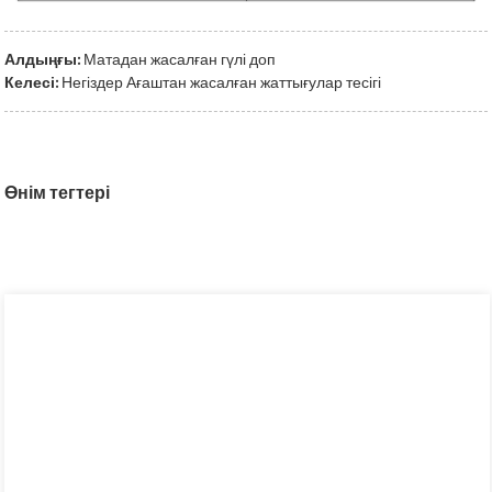
Алдыңғы:
Матадан жасалған гүлі доп
Келесі:
Негіздер Ағаштан жасалған жаттығулар тесігі
Өнім тегтері