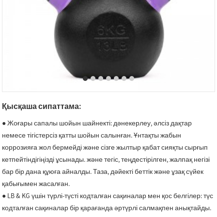
Қысқаша сипаттама:
● Жоғары сапалы шойын шайнекті: дәнекерлеу, әлсіз дақтар
немесе тігістерсіз қатты шойын салынған. Ұнтақты жабын
коррозияға жол бермейді және сізге жылтыр қабат сияқты сырғып
кетпейтіндігіңізді ұсынады. және тегіс, теңдестірілген, жалпақ негізі
бар бір дана құюға айналды. Таза, дәйекті беттік және ұзақ сүйек
қабығымен жасалған.
● LB & KG үшін түрлі-түсті кодталған сақиналар мен қос белгілер: түс
кодталған сақиналар бір қарағанда әртүрлі салмақпен анықтайды.