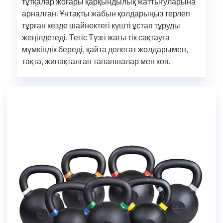
тұтқалар жоғары қарқындылық жаттығуларына
арналған. Ұнтақты жабын қолдарыңыз терлеп
тұрған кезде шайнектегі күшті ұстап тұруды
жеңілдетеді. Тегіс Түзгі жағы тік сақтауға
мүмкіндік береді, қайта делегат жолдарымен,
тақта, жинақталған тапаншалар мен көп.