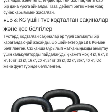
ұсынады. және тегіс, теңдестірілген, жалпақ негізі бар
бір дана құюға айналды. Таза, дәйекті беттік және ұзақ
сүйек қабығымен жасалған.
LB & KG үшін түс кодталған сақиналар
●
және қос белгілер
Түстерді кодталған сақиналар әр түрлі салмақты бір
қарағанда оңай жасайды. Әр шәйнектер де LB & KG-мен
белгіленген. Сіз қанша бұрылып жатқаныңызды анықтау
үшін калькуляторды пайдаланудың қажеті жоқ, 4 кг; 6 кг; 8
кг; 10 кг; 12 кг; 16 кг; 20 кг; 24 кг; 28 кг; 32 кг; 36кг; 40 кг; Кгс
және фунт түрінде белгіленген.