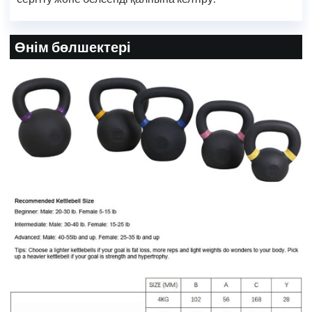
Өнім бөлшектері