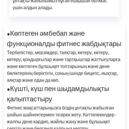
ұнтақты жабынымыз бұған ешқашан болмас
үшін алдын алады.
Көптеген әмбебап және
●
функционалды фитнес жабдықтары
Тербелістер, мерзімдер, таяқтар, көтеру, көтеру,
көтеру, қондырғылар және тартқыштар жаттығуларға
және көптеген бұлшықет топтарының және дене
бөліктерінің беріктігін, соның ішінде бицепс, иықтар,
аяқтар және одан да көп.
Күшті, күш пен шыдамдылықты
●
қалыптастыру
Фитнес мақсаттарыңызға біздің ұнтақты жабылған
шойын шайнектермен тезірек жету. Кәттелекелдер -
жалпы дене кардио, майлы жану және бұлшықет
сергіту және белсенді қалпына келтіру.