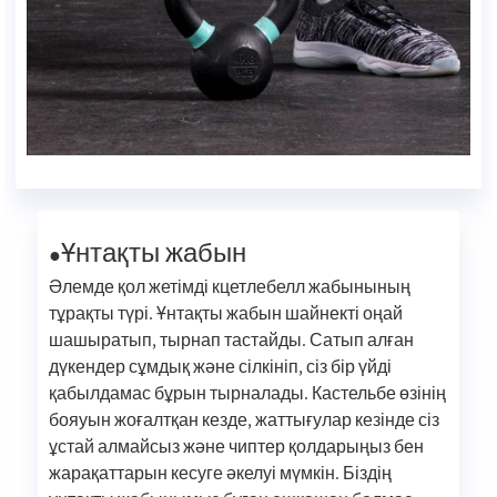
Ұнтақты жабын
●
Әлемде қол жетімді кцетлебелл жабынының
тұрақты түрі. Ұнтақты жабын шайнекті оңай
шашыратып, тырнап тастайды. Сатып алған
дүкендер сұмдық және сілкініп, сіз бір үйді
қабылдамас бұрын тырналады. Кастельбе өзінің
бояуын жоғалтқан кезде, жаттығулар кезінде сіз
ұстай алмайсыз және чиптер қолдарыңыз бен
жарақаттарын кесуге әкелуі мүмкін. Біздің