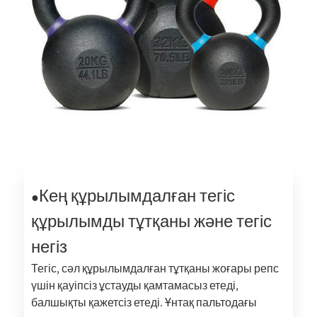
Кең құрылымдалған тегіс
●
құрылымды тұтқаны және тегіс
негіз
Тегіс, сәл құрылымдалған тұтқаны жоғары репс
үшін қауіпсіз ұстауды қамтамасыз етеді,
балшықты қажетсіз етеді. Ұнтақ пальтодағы